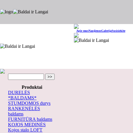
Apie mus
Naujienos
Galerija
Susisiekite
Produktai
DURELĖS
*BALDAMS*
STUMDOMOS durys
RANKENĖLĖS
baldams
FURNITŪRA baldams
KOJOS MEDINĖS
Kojos stalo LOFT